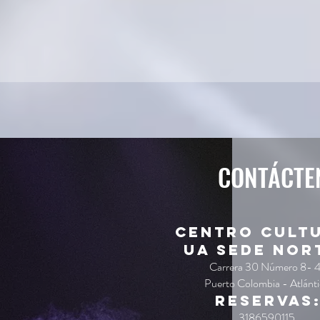
CONTÁCTE
Centro Cult
UA Sede Nor
Carrera 30 Número 8- 
Puerto Colombia - Atlánt
Reservas
3186590115